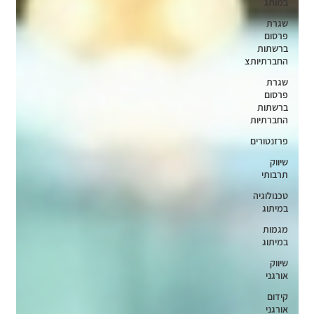
במותג
שגרת
פרסום
ברשתות
החברתיותצ
שגרת
פרסום
ברשתות
החברתיות
פרזנטורים
שיווק
תרבותי
טכנולוגיה
במיתוג
מגמות
במיתוג
שיווק
אורגני
קידום
אורגני