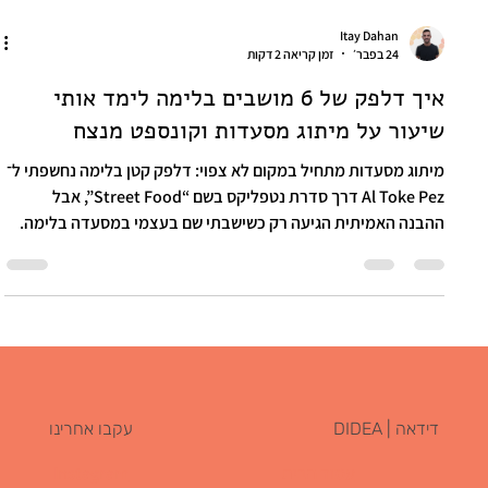
Itay Dahan
24 בפבר׳
זמן קריאה 2 דקות
איך דלפק של 6 מושבים בלימה לימד אותי
שיעור על מיתוג מסעדות וקונספט מנצח
מיתוג מסעדות מתחיל במקום לא צפוי: דלפק קטן בלימה נחשפתי ל־
Al Toke Pez דרך סדרת נטפליקס בשם “Street Food”, אבל
ההבנה האמיתית הגיעה רק כשישבתי שם בעצמי במסעדה בלימה.
דלפק קטן, כמה שרפרפים כתומים מפלסטיק, רחוב רועש, ריח של
ליים ושל עשן, אש גלויה, ותור של אנשים שמחכים בסבלנות. לא
מסעדת שף קלאסית. לא עיצוב יוקרתי. ובכל זאת, זו אחת החוויות
הכי אותנטיות וייחודיות שחוויתי במסעדה. וזה בדיוק העניין: לפעמים
המיתוג הכי חזק הוא לא מה שאתה מוסיף, אלא מה שאתה בוחר