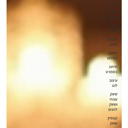
צבעים
מיתוג
במזון
מותג
עולמי
תובנות
מיתוג
טיפים
במיתוג
מיתוג
בספורט
עיצוב
לוגו
שיווק
עונתי
ושיווק
לחגים
קמפיין
שיווק