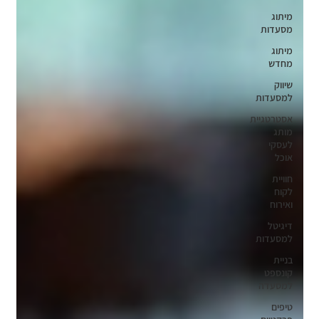
מיתוג
מסעדות
מיתוג
מחדש
שיווק
למסעדות
אסטרטגיית
מותג
לעסקי
אוכל
חוויית
לקוח
ואירוח
דיגיטל
למסעדות
בניית
קונספט
למסעדה
טיפים