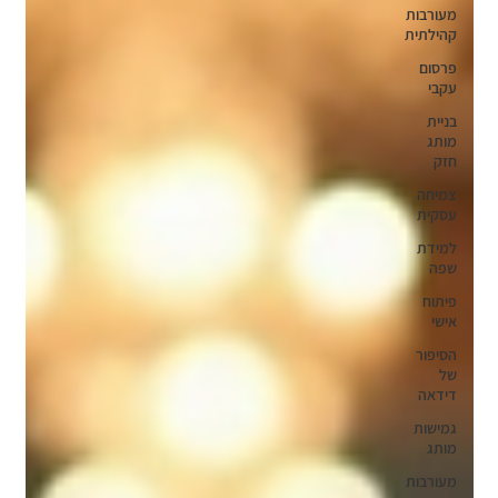
מעורבות
קהילתית
פרסום
עקבי
בניית
מותג
חזק
צמיחה
עסקית
למידת
שפה
פיתוח
אישי
הסיפור
של
דידאה
גמישות
מותג
מעורבות