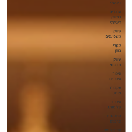
דיגיטלי
טרנדים
בשיווק
דיגיטלי
שיווק
משפיענים
מקרי
בוחן
שיווק
תרבותי
סיפור
סיפורים
עקביות
מותג
סיפורו
של מותג
התנהגות
צרכנים
פסיכולוגיית