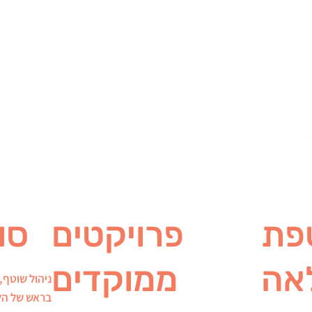
ל
נועזת ורעננה
ל
שמשדרת ייחודיות.
פת
פרויקטים
סו
אה
ממוקדים
ניהול שוטף,
בראש של הלק