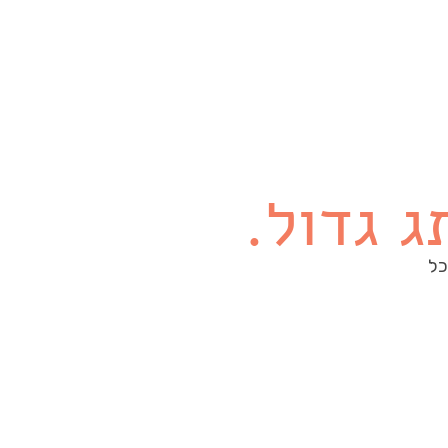
ג גדול.
כל
כן
צירת חוויה שראויה