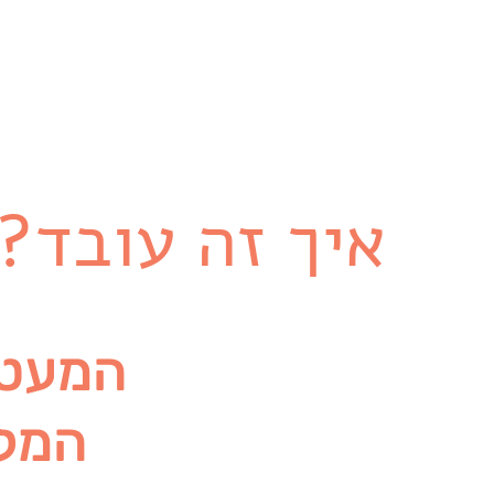
בניית הסיפור והבידול
של העסק.
איך זה עובד?
המעט
המל