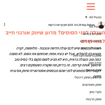
All Posts
Itay Dahan
29 בינו׳ 2025
זמן קריאה 3 דקות
All Posts
העגלה לפני הסוסים? מדוע שיווק אורגני חייב
אתגרים במיתוג
לבוא קודם
אסטרטגיית מיתוג
תארו לעצמכם שיש לכם עגלה חדשה ונוצצת - מלוטשת, יקרה 
רשתות חברתיות
ומעוצבת להפליא. אבל יש בעיה אחת: שכחתם את הסוס. לא משנה 
שיווק ברשתות חברתיות
כמה טוב העגלה נראית, היא לא תגיע לשום מקום בלי בסיס טוב 
יצירת תוכן
שימשוך אותה קדימה. זה בדיוק מה שקורה כשעסקים רצים 
שיווק דיגיטלי
לקמפיינים ממומנים לפני שהם מבססים אסטרטגיית שיווק אורגנית 
חזקה.
טרנדים בשיווק דיגיטלי
שיווק משפיענים
מקרי בוחן
שיווק תרבותי