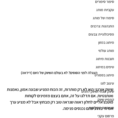
סיפור סיפורים
עקביות מותג
סיפורו של מותג
התנהגות צרכנים
פסיכולוגיית צבעים
מיתוג במזון
מותג עולמי
תובנות מיתוג
טיפים במיתוג
העגלה לפני הסוסים? לא בעולם השיווק של היום (דידאה)
מיתוג בספורט
עיצוב לוגו
שיווק אורגני הוא לא רק מותרות, זה הכוח המניע שבונה אמון, נאמנות 
שיווק עונתי ושיווק לחגים
ואותנטיות. אם תדלגו על זה, אתם בעצם מזמינים לקוחות 
קמפיין שיווק
פוטנציאליים לחלון ראווה שנראה טוב רק מבחוץ אבל לא מציע ערך 
מעורבות קהילתית
אמיתי ברגע שהם נכנסים פנימה.
פרסום עקבי