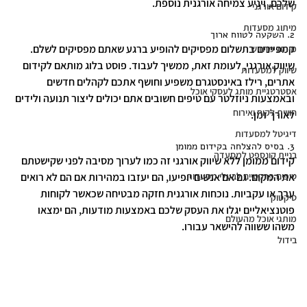
שלכם, ויניע צמיחה אורגנית נוספת.
קידום אורגני
מיתוג מסעדות
2. השקעה לטווח ארוך
קמפיינים בתשלום מפסיקים להופיע ברגע שאתם מפסיקים לשלם. 
מיתוג מחדש
שיווק אורגני, לעומת זאת, ממשי
ך לעבוד. 
פוסט בלוג מותאם לקידום 
שיווק למסעדות
אתרים, רילז באינסטגרם משפיע וחושף אתכם לקהלים חדשים 
אסטרטגיית מותג לעסקי אוכל
ובאמצעות ניוזלטר עם טיפים חשובים אתם יכולים ליצור תנועה ולידים 
חוויית לקוח ואירוח
לאורך זמן.
דיגיטל למסעדות
3. בסיס להצלחה בקידום ממומן
בניית קונספט למסעדה
קידום ממומן ללא שיווק אורגני זה כמו לערוך מסיבה לפני שקישטתם 
טיפים פרקטיים לבעלי מסעדות
את המקום. גם אם אנשים יופיעו, הם יעזבו במהירות אם הם לא רואים 
ערך או עקביות. נוכחות אורגנית חזקה מבטיחה שכאשר לקוחות 
טיקטוק
פוטנציאליים יגלו את העסק שלכם באמצעות מודעות, הם ימצאו 
מותגי אוכל מהעולם
משהו ששווה להישאר עבורו.
בידול