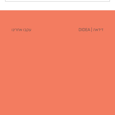
איך דלפק של 6 מושבים בלימה לימד אותי שיעור
על מיתוג מסעדות וקונספט מנצח
דידאה | DIDEA
עקבו אחרינו
Instagram
עמוד הבית
תיק עבודות
Tik
Tok
אודות
Faceboo
מדיניות פרטיות
k
הצהרת נגישות
LinkedIn
Pinteres
t