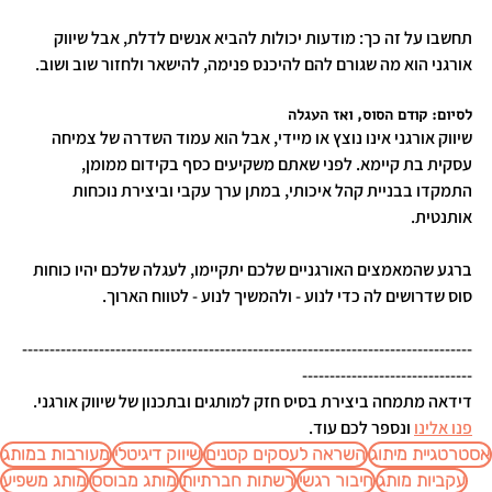
תחשבו על זה כך: מודעות יכולות להביא אנשים לדלת, אבל שיווק 
אורגני הוא מה שגורם להם להיכנס פנימה, להישאר ולחזור שוב ושוב.
לסיום: קודם הסוס, ואז העגלה
שיווק אורגני אינו נוצץ או מיידי, אבל הוא עמוד השדרה של צמיחה 
עסקית בת קיימא. לפני שאתם משקיעים כסף בקידום ממומן, 
התמקדו בבניית קהל איכותי, במתן ערך עקבי וביצירת נוכחות 
אותנטית.
ברגע שהמאמצים האורגניים שלכם יתקיימו, לעגלה שלכם יהיו כוחות 
סוס שדרושים לה כדי לנוע - ולהמשיך לנוע - לטווח הארוך.
----------------------------------------------------------------------------------
-------------------------------
דידאה מתמחה ביצירת בסיס חזק למותגים ובתכנון של שיווק אורגני. 
פנו אלינו
 ונספר לכם עוד.
אסטרטגיית מיתוג
השראה לעסקים קטנים
שיווק דיגיטלי
מעורבות במותג
עקביות מותג
חיבור רגשי
רשתות חברתיות
מותג מבוסס
מותג משפיע