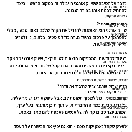
נדבר על הסיבה ששיווק אורגני חייב להיות במקום הראשון וכיצד 
בניית מותג חזק
להתחיל לבנות אותו בצורה הנכונה.
צמיחה עסקית
מהו שיווק אורגני?
למידת שפה
שיווק אורגני הוא האומנות להגדיל את הקהל שלכם באופן טבעי, מבלי 
פיתוח אישי
להסתמך על פרסום בתשלום. זה כולל פוסטים, בלוגים, ניוזלטרים 
הסיפור של דידאה
בדוא"ל, SEO ועוד.
גמישות מותג
בניגוד למודעות, המספקות תוצאות לטווח קצר, שיווק אורגני מתמקד 
מעורבות במותג
ביצירת קשרים מתמשכים ומערב את הקהל שלכם באופן אותנטי. זה  
שגרת פרסום ברשתות החברתיותצ
הבסיס שמבטיח שכשאנשים ימצאו אתכם, הם ישארו.
שגרת פרסום ברשתות החברתיות
מדוע שיווק אורגני צריך להוביל את הדרך?
פרזנטורים
1. בניית קהל נאמן ומעורב
קידום ממומן יכול למשוך תשומת לב, אבל שיווק אורגני שומר עליה. 
שיווק תרבותי
על ידי עקביות במדיה החברתית, שיתוף תוכן אותנטי ובעל ערך, 
טכנולוגיה במיתוג
המותג יוצר סביבו קהילה של אנשים שאכפת להם ממנו באמת.
מגמות במיתוג
שיווק אורגני
לא רק שקהל נאמן יקנה מכם  - הוא גם יפיץ את הבשורה על העסק 