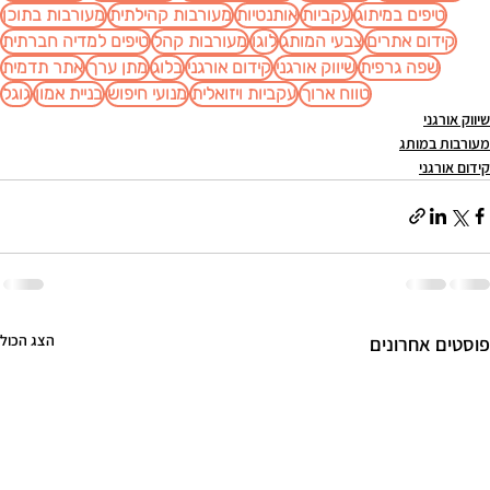
טיפים במיתוג
עקביות
אותנטיות
מעורבות קהילתית
מעורבות בתוכן
קידום אתרים
צבעי המותג
לוגו
מעורבות קהל
טיפים למדיה חברתית
שפה גרפית
שיווק אורגני
קידום אורגני
בלוג
מתן ערך
אתר תדמית
טווח ארוך
עקביות ויזואלית
מנועי חיפוש
בניית אמון
גוגל
שיווק אורגני
מעורבות במותג
קידום אורגני
הצג הכול
פוסטים אחרונים