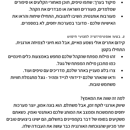
מיקוד בערך: שתפו טיפים, תוכן מאחורי הקלעים או סיפורים 
שמלמדים, מעוררים השראה או מבדרים את הקהל.
מעורבות אותנטית: השיבו לתגובות, התחילו שיחות והראו את 
האישיות שלכם - מדובר במערכות יחסים, לא במספרים.
2. בצעו אופטימיזציה למנועי חיפוש
קידום אתרים אולי נשמע מאיים, אבל הוא חיוני לצמיחה אורגנית.
התחילו בקטן:
זהו מילות מפתח שהקהל שלכם מחפש באמצעות כלים חינמיים 
כמו מתכנן מילות המפתח של גוגל.
צרו בלוג מעניין באתר שלכם, מדריכים עם טיפים ועוד.
ודאו שהאתר שלכם ידידותי לנייד ומהיר - גוגל מתגמלת חוויות 
משתמש טובות.
למה זה שווה את המאמץ?
שיווק אורגני לוקח זמן, אבל משתלם. הוא בונה אמון, יוצר מערכות 
יחסים מתמשכות וממצב את המותג שלכם כאותנטי ואמין. כשאתם 
משקיעים בסופו של דבר בקמפיינים בתשלום, הם ישיגו ביצועים טובים 
יותר מכיוון שהנוכחות האורגנית כבר עושה את העבודה שלה.