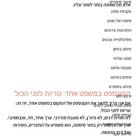
סיפור סיפורים
אלא מה שאתה בוחר לוותר עליו
.
עקביות מותג
סיפורו של מותג
התנהגות צרכנים
פסיכולוגיית צבעים
מיתוג במזון
מותג עולמי
תובנות מיתוג
טיפים במיתוג
מיתוג בספורט
הקונספט במשפט אחד: טריות לפני הכול
עיצוב לוגו
אם אני צריך לתאר את הקונספט של המקום במשפט אחד, זה זה:
שיווק עונתי ושיווק לחגים
טריות לפני הכול.
קמפיין שיווק
לא חוויית דגים, לא פיוז׳ן, לא מטבח מודרני. ערך אחד, חד, אובססיבי. 
מעורבות קהילתית
ערך שלא נשאר רק בתור סיסמה, הוא משפיע על התפריט, השירות 
ועל דרך ההגשה.
פרסום עקבי