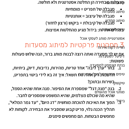
מגבלות מבחירה הן החלטה אסטרטגית ולא חולשה.
קידום אורגני
מגבלה של תפריט = מומחיות
מיתוג מסעדות
מגבלה של עיצוב = אותנטיות
מיתוג מחדש
מגבלה של קיבולת = ביקוש (ורצון לחזור)
שיווק למסעדות
במילים אחרות: 
בידול מגיע מהחלטות אמיצות.
אסטרטגיית מותג לעסקי אוכל
3 מסקנות פרקטיות למיתוג מסעדות
חוויית לקוח ואירוח
אם יש לך מסעדה ואתה רוצה לבנות מותג ברור, הנה שלוש פעולות 
דיגיטל למסעדות
פשוטות:
בניית קונספט למסעדה
בחר “ערך ליבה” אחד 
טריות, מהירות, נדיבות, דיוק, ביתיות, 
טיפים פרקטיים לבעלי מסעדות
חדשנות. רק אחד. ואז תשאל: איך זה בא לידי ביטוי בתפריט, 
בשירות ובתוכן?
טיקטוק
בנה “מנה דגל” שמספרת את הסיפור
. מנה אחת שהיא הסמל, 
מותגי אוכל מהעולם
שהיא מה שכולם מצלמים, שהיא המשפט שמספרים לחבר.
בידול
הפוך את האיכות להוכחה מוחשית 
“דג היום”, “עד גמר המלאי”, 
תהליך הכנה גלוי, פריט קבוע שמסביר את הבחירה. לקוחות לא 
מחפשים הבטחות. הם מחפשים סימנים.