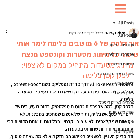
All Posts
Itay Dahan
24 בפבר׳
זמן קריאה 2 דקות
All Posts
איך דלפק של 6 מושבים בלימה לימד אותי
אתגרים במיתוג
שיעור על מיתוג מסעדות וקונספט מנצח
אסטרטגיית מיתוג
מיתוג מסעדות מתחיל במקום לא צפוי: 
רשתות חברתיות
שיווק ברשתות חברתיות
דלפק קטן בלימה
יצירת תוכן
נחשפתי ל־
Al Toke Pez
 דרך סדרת נטפליקס בשם “Street Food”, 
אבל ההבנה האמיתית הגיעה רק כשישבתי שם בעצמי במסעדה 
שיווק דיגיטלי
בלימה.
טרנדים בשיווק דיגיטלי
דלפק קטן, כמה שרפרפים כתומים מפלסטיק, רחוב רועש, ריח של 
שיווק משפיענים
ליים ושל עשן, אש גלויה, ותור של אנשים שמחכים בסבלנות. לא 
מסעדת שף קלאסית. לא עיצוב יוקרתי. ובכל זאת, זו אחת החוויות הכי 
מקרי בוחן
אותנטיות וייחודיות שחוויתי במסעדה.
שיווק תרבותי
וזה בדיוק העניין: לפעמים 
המיתוג הכי חזק הוא לא מה שאתה מוסיף, 