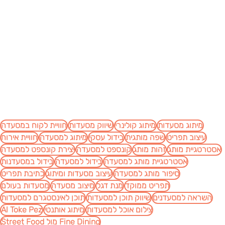
מיתוג מסעדות
מיתוג קולינרי
שיווק מסעדות
חוויית לקוח במסעדה
עיצוב תפריט
שפה מותגית
בידול עסקי
מיתוג למסעדה
חוויית אירוח
אסטרטגיית מותג
זהות מותג
קונספט למסעדה
יצירת קונספט למסעדה
אסטרטגיית מותג למסעדה
בידול למסעדה
בידול במסעדנות
סיפור מותג למסעדה
עיצוב מסעדות ומיתוג
כתיבת תפריט
תפריט ממוקד
מנת דגל
מיצוב מסעדה
מסעדות בעולם
השראה למסעדנים
שיווק תוכן למסעדות
תוכן לאינסטגרם למסעדות
צילום אוכל למסעדות
מיתוג אותנטי
Al Toke Pez
Fine Dining מול Street Food