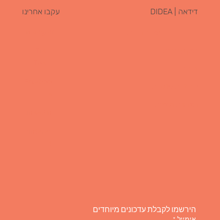
דידאה | DIDEA
עקבו אחרינו
Instagram
עמוד הבית
תיק עבודות
Tik
Tok
אודות
Faceboo
מדיניות פרטיות
k
הצהרת נגישות
LinkedIn
Pinteres
t
הירשמו לקבלת עדכונים מיוחדים
אימייל
*