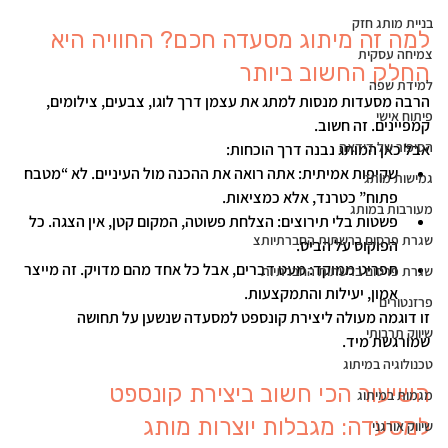
בניית מותג חזק
למה זה מיתוג מסעדה חכם? החוויה היא 
צמיחה עסקית
החלק החשוב ביותר
למידת שפה
הרבה מסעדות מנסות למתג את עצמן דרך לוגו, צבעים, צילומים, 
פיתוח אישי
קמפיינים. זה חשוב.
הסיפור של דידאה
אבל כאן המותג נבנה דרך 
הוכחות
:
שקיפות אמיתית:
 אתה רואה את ההכנה מול העיניים. לא “מטבח 
גמישות מותג
פתוח” כטרנד, אלא כמציאות.
מעורבות במותג
פשטות בלי תירוצים:
 הצלחת פשוטה, המקום קטן, אין הצגה. כל 
שגרת פרסום ברשתות החברתיותצ
הפוקוס על הביס.
תפריט ממוקד:
 מעט דברים, אבל כל אחד מהם מדויק. זה מייצר 
שגרת פרסום ברשתות החברתיות
אמון, יעילות והתמקצעות.
פרזנטורים
זו דוגמה מעולה ליצירת 
קונספט למסעדה
 שנשען על תחושה 
שיווק תרבותי
שמורגשת מיד.
טכנולוגיה במיתוג
השיעור הכי חשוב ביצירת קונספט 
מגמות במיתוג
למסעדה: מגבלות יוצרות מותג
שיווק אורגני