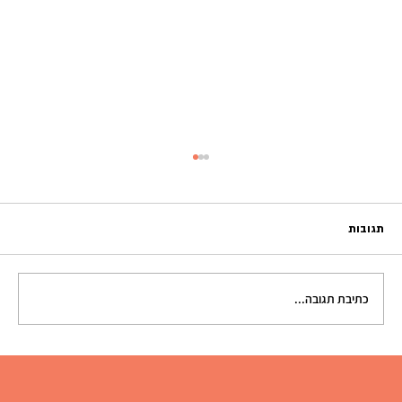
תגובות
כתיבת תגובה...
למה מיתוג מינימליסטי במסעדות פוגע בכם? תעזו
להיות אתם